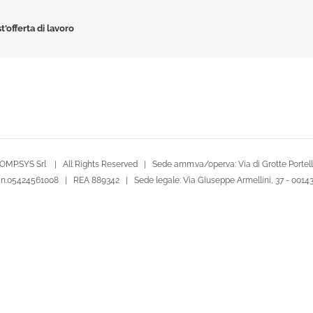
t'offerta di lavoro
OMP.SYS Srl | All Rights Reserved | Sede amm.va/oper.va: Via di Grotte Portella
le n.05424561008 | REA 889342 | Sede legale: Via Giuseppe Armellini, 37 - 001