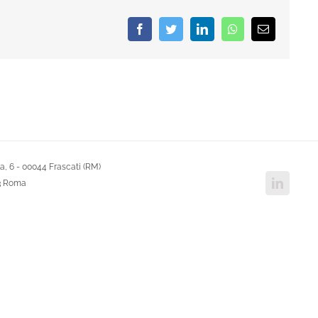
Facebook
Twitter
LinkedIn
Whatsapp
Email
, 6 - 00044 Frascati (RM)
Linked
43 Roma