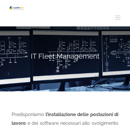
Salta
al
contenuto
IT Fleet Management
Predisponiamo
l’installazione delle postazioni di
lavoro
e dei software necessari allo svolgimento