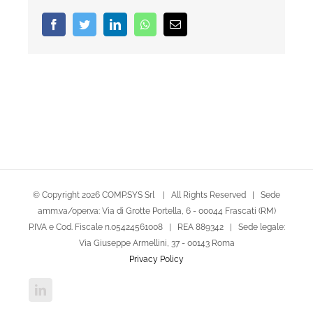
Facebook
Twitter
LinkedIn
Whatsapp
Email
© Copyright
2026 COMP.SYS Srl | All Rights Reserved | Sede
amm.va/oper.va: Via di Grotte Portella, 6 - 00044 Frascati (RM)
P.IVA e Cod. Fiscale n.05424561008 | REA 889342 | Sede legale:
Via Giuseppe Armellini, 37 - 00143 Roma
Privacy Policy
LinkedIn