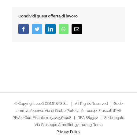
Condividi quest'offerta di lavoro
Facebook
Twitter
LinkedIn
Whatsapp
Email
© Copyright
2026 COMP.SYS Srl | All Rights Reserved | Sede
amm.va/oper.va: Via di Grotte Portella, 6 - 00044 Frascati (RM)
P.IVA e Cod. Fiscale n.05424561008 | REA 889342 | Sede legale:
Via Giuseppe Armellini, 37 - 00143 Roma
Privacy Policy