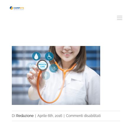
Salta
al
contenuto
su
Di
Redazione
|
Aprile 6th, 2016
|
Commenti disabilitati
shutterstock_3048