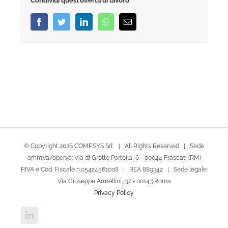
Condividi quest'offerta di lavoro
Facebook
Twitter
LinkedIn
Whatsapp
Email
© Copyright
2026 COMP.SYS Srl | All Rights Reserved | Sede
amm.va/oper.va: Via di Grotte Portella, 6 - 00044 Frascati (RM)
P.IVA e Cod. Fiscale n.05424561008 | REA 889342 | Sede legale:
Via Giuseppe Armellini, 37 - 00143 Roma
Privacy Policy
LinkedIn