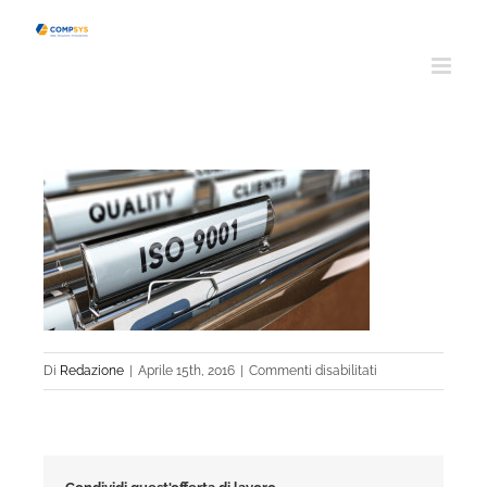
Salta
al
contenuto
su
Di
Redazione
|
Aprile 15th, 2016
|
Commenti disabilitati
shutterstock_292