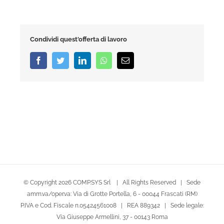
Condividi quest'offerta di lavoro
Facebook
Twitter
LinkedIn
Whatsapp
Email
© Copyright
2026 COMP.SYS Srl | All Rights Reserved | Sede
amm.va/oper.va: Via di Grotte Portella, 6 - 00044 Frascati (RM)
P.IVA e Cod. Fiscale n.05424561008 | REA 889342 | Sede legale:
Via Giuseppe Armellini, 37 - 00143 Roma