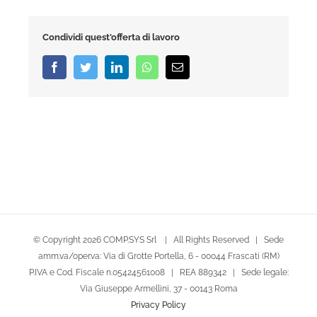
Condividi quest'offerta di lavoro
Facebook
Twitter
LinkedIn
Whatsapp
Email
© Copyright
2026 COMP.SYS Srl | All Rights Reserved | Sede
amm.va/oper.va: Via di Grotte Portella, 6 - 00044 Frascati (RM)
P.IVA e Cod. Fiscale n.05424561008 | REA 889342 | Sede legale:
Via Giuseppe Armellini, 37 - 00143 Roma
Privacy Policy