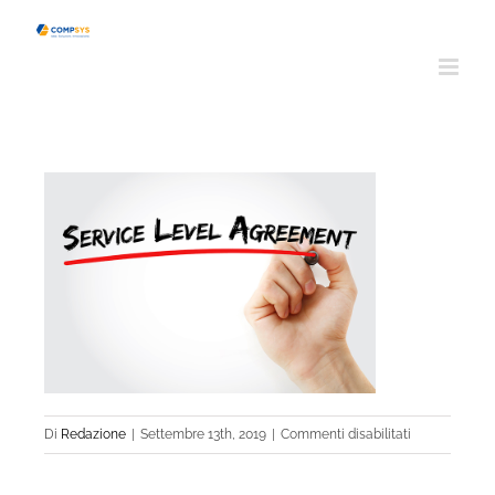
Salta
al
contenuto
su
Di
Redazione
|
Settembre 13th, 2019
|
Commenti disabilitati
Servizi_Svilu