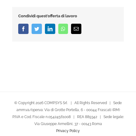
tecnologica
Condividi quest'offerta di lavoro
Facebook
Twitter
LinkedIn
Whatsapp
Email
© Copyright
2026 COMP.SYS Srl | All Rights Reserved | Sede
amm.va/oper.va: Via di Grotte Portella, 6 - 00044 Frascati (RM)
P.IVA e Cod. Fiscale n.05424561008 | REA 889342 | Sede legale:
Via Giuseppe Armellini, 37 - 00143 Roma
Privacy Policy