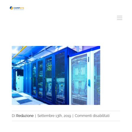
Salta
al
contenuto
su
Di
Redazione
|
Settembre 13th, 2019
|
Commenti disabilitati
Gestione-
dell_infrastru