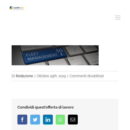
Salta
al
contenuto
su
Di
Redazione
|
Ottobre 29th, 2019
|
Commenti disabilitati
servizi-
it-
fleet-
management
Condividi quest'offerta di lavoro
Facebook
Twitter
LinkedIn
Whatsapp
Email