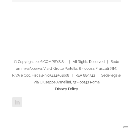
© Copyright
2026 COMP.SYS Srl | All Rights Reserved | Sede
amm.va/oper.va: Via di Grotte Portella, 6 - 00044 Frascati (RM)
P.IVA e Cod. Fiscale n.05424561008 | REA 889342 | Sede legale:
Via Giuseppe Armellini, 37 - 00143 Roma
Privacy Policy
LinkedIn