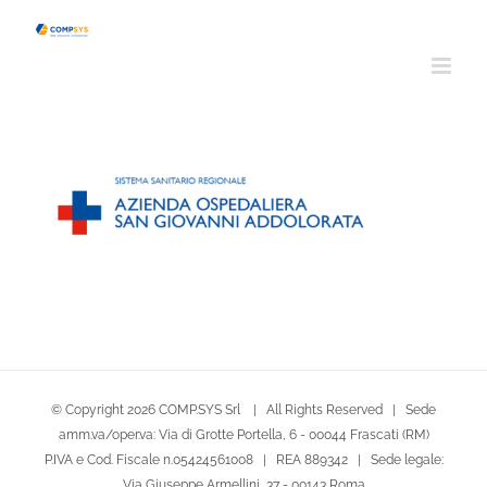
Salta
al
contenuto
© Copyright
2026 COMP.SYS Srl | All Rights Reserved | Sede
amm.va/oper.va: Via di Grotte Portella, 6 - 00044 Frascati (RM)
P.IVA e Cod. Fiscale n.05424561008 | REA 889342 | Sede legale:
Via Giuseppe Armellini, 37 - 00143 Roma