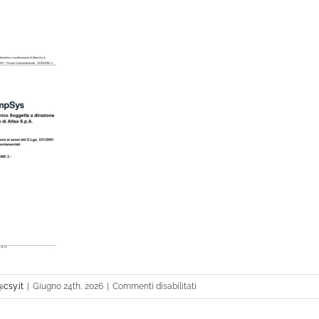
su
@csy.it
|
Giugno 24th, 2026
|
Commenti disabilitati
Principi_Comportamentali