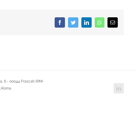
Facebook
Twitter
LinkedIn
Whatsapp
Email
, 6 - 00044 Frascati (RM)
Linked
43 Roma