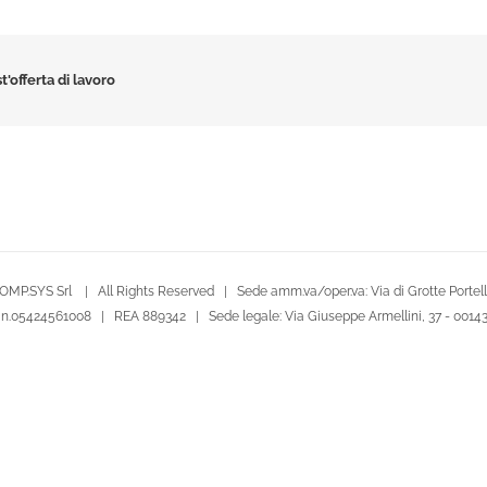
t'offerta di lavoro
OMP.SYS Srl | All Rights Reserved | Sede amm.va/oper.va: Via di Grotte Portella
le n.05424561008 | REA 889342 | Sede legale: Via Giuseppe Armellini, 37 - 001