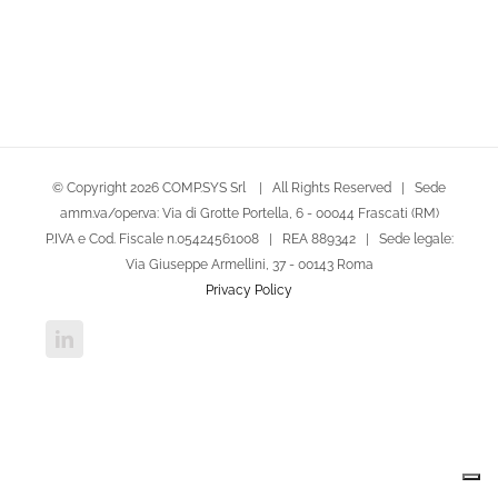
© Copyright
2026 COMP.SYS Srl | All Rights Reserved | Sede
amm.va/oper.va: Via di Grotte Portella, 6 - 00044 Frascati (RM)
P.IVA e Cod. Fiscale n.05424561008 | REA 889342 | Sede legale:
Via Giuseppe Armellini, 37 - 00143 Roma
Privacy Policy
LinkedIn