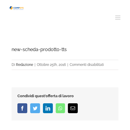
Salta
al
contenuto
new-scheda-prodotto-tts
su
Di
Redazione
|
Ottobre 25th, 2016
|
Commenti disabilitati
new-
scheda-
prodotto-
tts
Condividi quest'offerta di lavoro
Facebook
Twitter
LinkedIn
Whatsapp
Email