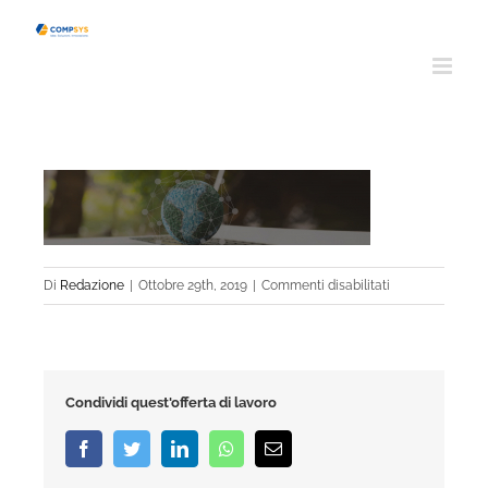
Salta
al
contenuto
su
Di
Redazione
|
Ottobre 29th, 2019
|
Commenti disabilitati
mondo
Condividi quest'offerta di lavoro
Facebook
Twitter
LinkedIn
Whatsapp
Email