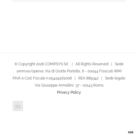
© Copyright
2026 COMP.SYS Srl | All Rights Reserved | Sede
amm.va/oper.va: Via di Grotte Portella, 6 - 00044 Frascati (RM)
P.IVA e Cod. Fiscale n.05424561008 | REA 889342 | Sede legale:
Via Giuseppe Armellini, 37 - 00143 Roma
Privacy Policy
LinkedIn