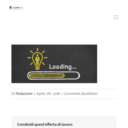
Salta
al
contenuto
su
Di
Redazione
|
Aprile 7th, 2016
|
Commenti disabilitati
mille450
Condividi quest'offerta di lavoro