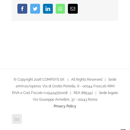
Facebook
Twitter
LinkedIn
Whatsapp
Email
© Copyright
2026 COMP.SYS Srl | All Rights Reserved | Sede
amm.va/oper.va: Via di Grotte Portella, 6 - 00044 Frascati (RM)
P.IVA e Cod. Fiscale n.05424561008 | REA 889342 | Sede legale:
Via Giuseppe Armellini, 37 - 00143 Roma
Privacy Policy
LinkedIn