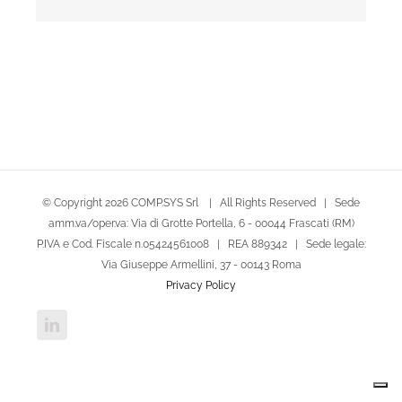
© Copyright
2026 COMP.SYS Srl | All Rights Reserved | Sede
amm.va/oper.va: Via di Grotte Portella, 6 - 00044 Frascati (RM)
P.IVA e Cod. Fiscale n.05424561008 | REA 889342 | Sede legale:
Via Giuseppe Armellini, 37 - 00143 Roma
Privacy Policy
LinkedIn