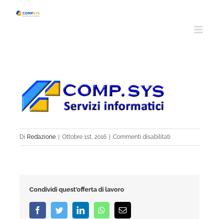
Salta
al
contenuto
su
Di
Redazione
|
Ottobre 1st, 2016
|
Commenti disabilitati
logo-
def
Condividi quest'offerta di lavoro
Facebook
Twitter
LinkedIn
Whatsapp
Email