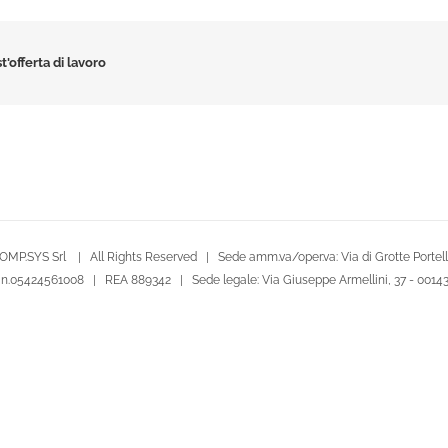
t'offerta di lavoro
OMP.SYS Srl | All Rights Reserved | Sede amm.va/oper.va: Via di Grotte Portella
le n.05424561008 | REA 889342 | Sede legale: Via Giuseppe Armellini, 37 - 001