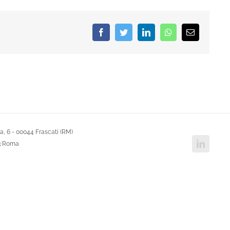
Facebook
Twitter
LinkedIn
Whatsapp
Email
, 6 - 00044 Frascati (RM)
Linked
43 Roma