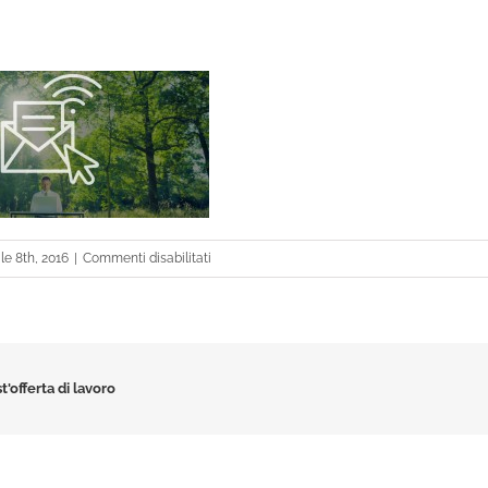
su
le 8th, 2016
|
Commenti disabilitati
green1
tris
t'offerta di lavoro