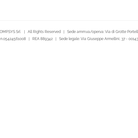
OMP.SYS Srl | All Rights Reserved | Sede amm.va/oper.va: Via di Grotte Portella
le n.05424561008 | REA 889342 | Sede legale: Via Giuseppe Armellini, 37 - 001