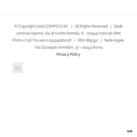
© Copyright
2026 COMP.SYS Srl | All Rights Reserved | Sede
amm.va/oper.va: Via di Grotte Portella, 6 - 00044 Frascati (RM)
P.IVA e Cod. Fiscale n.05424561008 | REA 889342 | Sede legale:
Via Giuseppe Armellini, 37 - 00143 Roma
Privacy Policy
LinkedIn