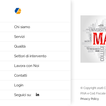
Salta
al
contenuto
Chi siamo
Servizi
Qualità
Settori di intervento
Lavora con Noi
Contatti
Login
© Copyright
2026 C
P.IVA e Cod. Fisca
Seguici su:
Privacy Policy