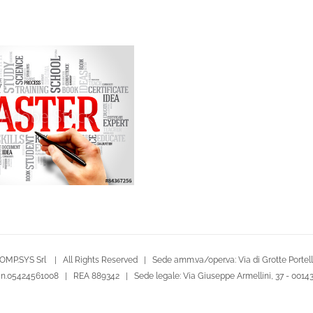
OMP.SYS Srl | All Rights Reserved | Sede amm.va/oper.va: Via di Grotte Portella
le n.05424561008 | REA 889342 | Sede legale: Via Giuseppe Armellini, 37 - 001