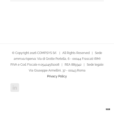
© Copyright
2026 COMP.SYS Srl | All Rights Reserved | Sede
amm.va/oper.va: Via di Grotte Portella, 6 - 00044 Frascati (RM)
P.IVA e Cod. Fiscale n.05424561008 | REA 889342 | Sede legale:
Via Giuseppe Armellini, 37 - 00143 Roma
Privacy Policy
LinkedIn