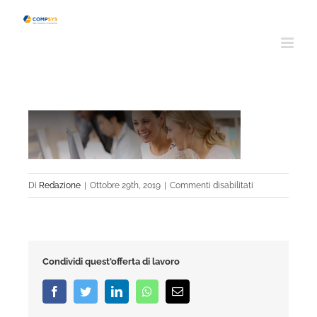
Salta
al
contenuto
su
Di
Redazione
|
Ottobre 29th, 2019
|
Commenti disabilitati
formazione
Condividi quest'offerta di lavoro
Facebook
Twitter
LinkedIn
Whatsapp
Email