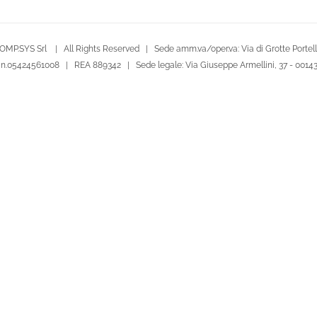
OMP.SYS Srl | All Rights Reserved | Sede amm.va/oper.va: Via di Grotte Portella
le n.05424561008 | REA 889342 | Sede legale: Via Giuseppe Armellini, 37 - 001