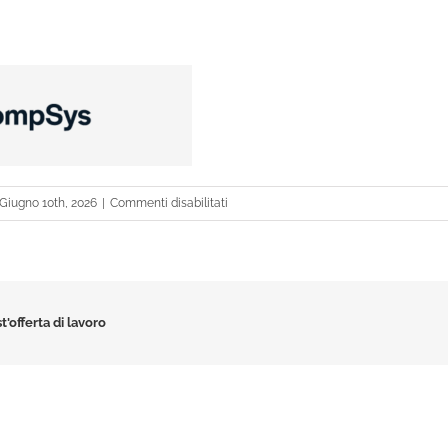
su
Giugno 10th, 2026
|
Commenti disabilitati
CompSys-
logo-
newtest2
t'offerta di lavoro