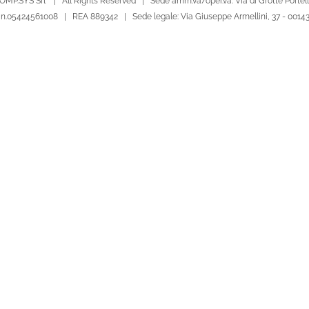
OMP.SYS Srl | All Rights Reserved | Sede amm.va/oper.va: Via di Grotte Portella
le n.05424561008 | REA 889342 | Sede legale: Via Giuseppe Armellini, 37 - 001