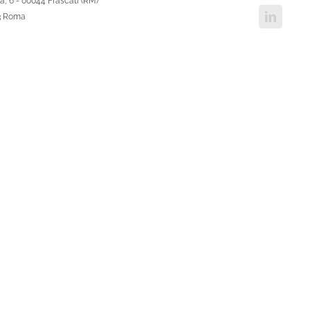
, 6 - 00044 Frascati (RM)
Linked
43 Roma