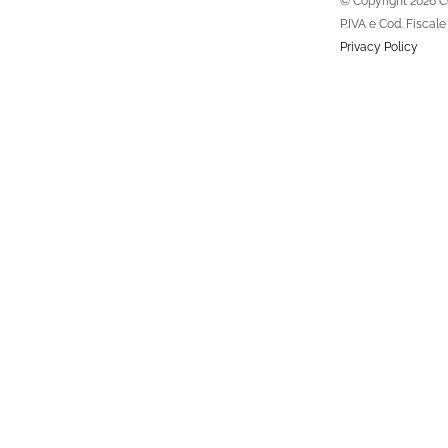
© Copyright
2026 C
P.IVA e Cod. Fisca
Privacy Policy