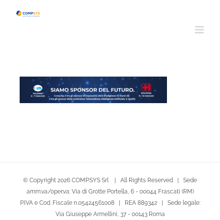
Salta
al
contenuto
© Copyright
2026 COMP.SYS Srl | All Rights Reserved | Sede
amm.va/oper.va: Via di Grotte Portella, 6 - 00044 Frascati (RM)
P.IVA e Cod. Fiscale n.05424561008 | REA 889342 | Sede legale:
Via Giuseppe Armellini, 37 - 00143 Roma