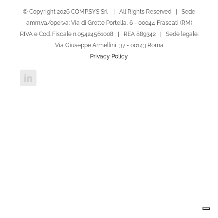
© Copyright
2026 COMP.SYS Srl | All Rights Reserved | Sede
amm.va/oper.va: Via di Grotte Portella, 6 - 00044 Frascati (RM)
P.IVA e Cod. Fiscale n.05424561008 | REA 889342 | Sede legale:
Via Giuseppe Armellini, 37 - 00143 Roma
Privacy Policy
LinkedIn