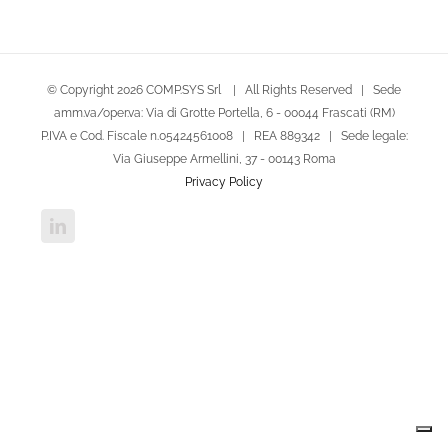
© Copyright
2026 COMP.SYS Srl | All Rights Reserved | Sede
amm.va/oper.va: Via di Grotte Portella, 6 - 00044 Frascati (RM)
P.IVA e Cod. Fiscale n.05424561008 | REA 889342 | Sede legale:
Via Giuseppe Armellini, 37 - 00143 Roma
Privacy Policy
LinkedIn