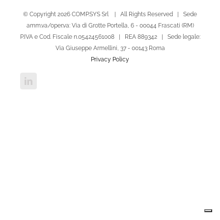
© Copyright
2026 COMP.SYS Srl | All Rights Reserved | Sede
amm.va/oper.va: Via di Grotte Portella, 6 - 00044 Frascati (RM)
P.IVA e Cod. Fiscale n.05424561008 | REA 889342 | Sede legale:
Via Giuseppe Armellini, 37 - 00143 Roma
Privacy Policy
LinkedIn