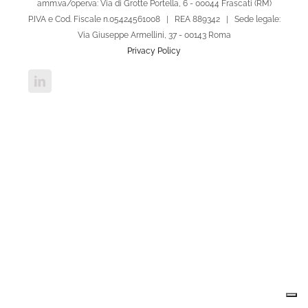
amm.va/oper.va: Via di Grotte Portella, 6 - 00044 Frascati (RM)
P.IVA e Cod. Fiscale n.05424561008 | REA 889342 | Sede legale:
Via Giuseppe Armellini, 37 - 00143 Roma
Privacy Policy
LinkedIn