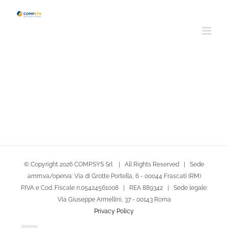
Salta
al
contenuto
© Copyright
2026 COMP.SYS Srl | All Rights Reserved | Sede
amm.va/oper.va: Via di Grotte Portella, 6 - 00044 Frascati (RM)
P.IVA e Cod. Fiscale n.05424561008 | REA 889342 | Sede legale:
Via Giuseppe Armellini, 37 - 00143 Roma
Privacy Policy