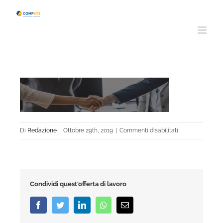
Salta
al
contenuto
su
Di
Redazione
|
Ottobre 29th, 2019
|
Commenti disabilitati
businessmen
Condividi quest'offerta di lavoro
Facebook
Twitter
LinkedIn
Whatsapp
Email