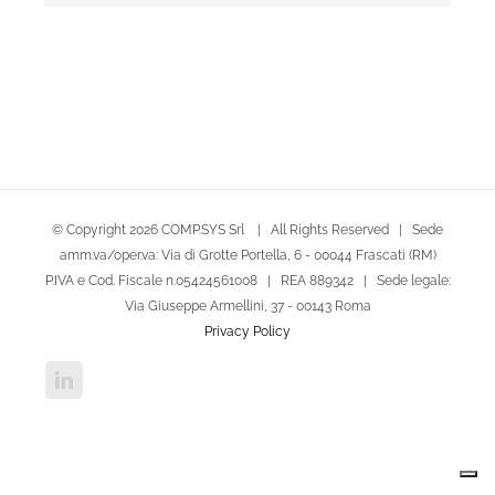
© Copyright
2026 COMP.SYS Srl | All Rights Reserved | Sede
amm.va/oper.va: Via di Grotte Portella, 6 - 00044 Frascati (RM)
P.IVA e Cod. Fiscale n.05424561008 | REA 889342 | Sede legale:
Via Giuseppe Armellini, 37 - 00143 Roma
Privacy Policy
LinkedIn